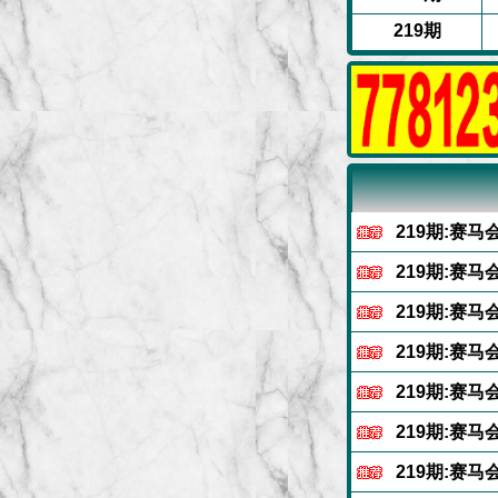
219期
219期:赛马
219期:赛马
219期:赛马
219期:赛马
219期:赛马
219期:赛马
219期:赛马