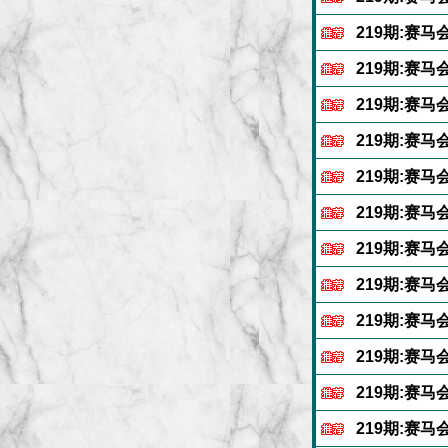
219期:赛马
219期:赛马
219期:赛马
219期:赛马
219期:赛马
219期:赛马
219期:赛马
219期:赛马
219期:赛马
219期:赛马
219期:赛马
219期:赛马