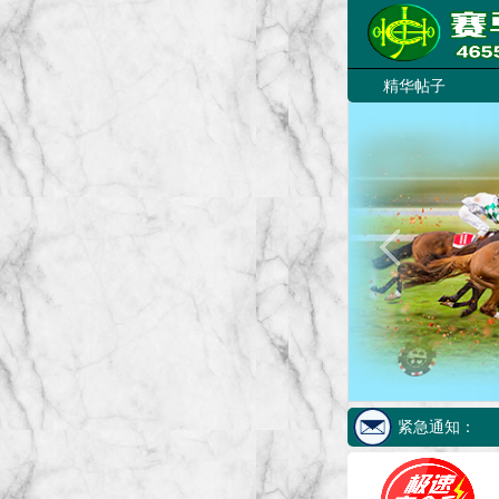
精华帖子
紧急通知：
【澳门