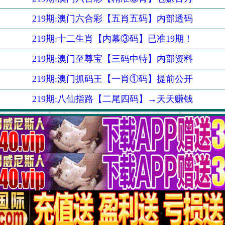
219期:澳门六合彩【五肖五码】内部透码
219期:十二生肖【内幕③码】已准19期！
219期:澳门至尊宝【三码中特】内部资料
219期:澳门抓码王【一肖①码】提前公开
219期:八仙指路【二尾四码】→天天赚钱