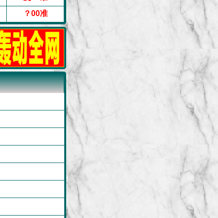
？00
准